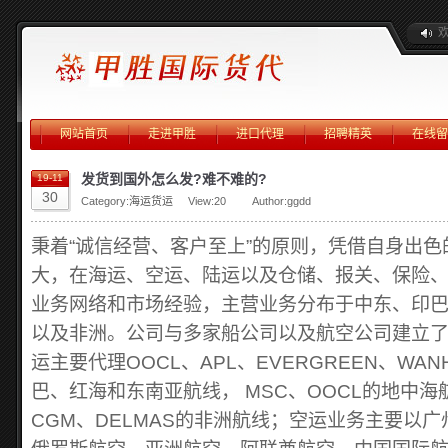
网站首页
走进甲胜
进口代理
招聘精英
在线留
发货到国外怎么发?难不难的?
19-11
30
Category:
海运货运
View:
20
Author:ggdd
秉着“诚信经营、客户至上”的原则，凭借自身出
大，在海运、空运、陆运以及仓储、报关、保险
业务网络和市场经验，主营业务分布于中东、印
以及非洲。公司与多家船公司以及航空公司建立
运主要代理OOCL、APL、EVERGREEN、WAN
巴、红海和东南亚航线， MSC、OOCL的地中海航线
CGM、DELMAS的非洲航线；空运业务主要以