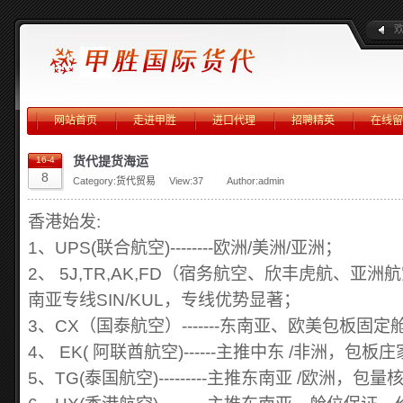
网站首页
走进甲胜
进口代理
招聘精英
在线留
货代提货海运
16-4
8
Category:
货代贸易
View:
37
Author:admin
香港始发:
1、UPS(联合航空)--------欧洲/美洲/亚洲；
2、 5J,TR,AK,FD（宿务航空、欣丰虎航、亚洲航空、
南亚专线SIN/KUL，专线优势显著；
3、CX（国泰航空）-------东南亚、欧美包板固
4、 EK( 阿联酋航空)------主推中东 /非洲，
5、TG(泰国航空)---------主推东南亚 /欧洲，