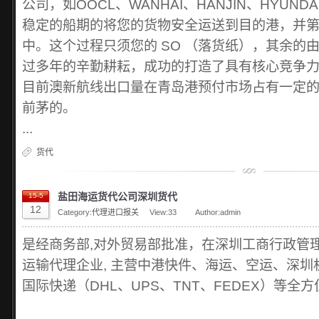
公司，如OOCL、WANHAI、HANJIN、HYUND
稳定的船期的将您的货物安全运送到目的港，并
中。这个过程只须您的 SO （落货纸），其余的
过多年的辛勤耕耘，成功的打造了具有核心竞争
目前澳新航线出口量在青岛港预付市场占有一定
前茅的。
...
货代
盐田海运货代公司深圳货代
15-5
12
Category:
代理进口报关
View:
33
Author:admin
是经商务部,对外贸易部批准，在深圳工商行政管
运输代理企业, 主营中港快件、海运、空运、深
国际快递（DHL、UPS、TNT、FEDEX）等全