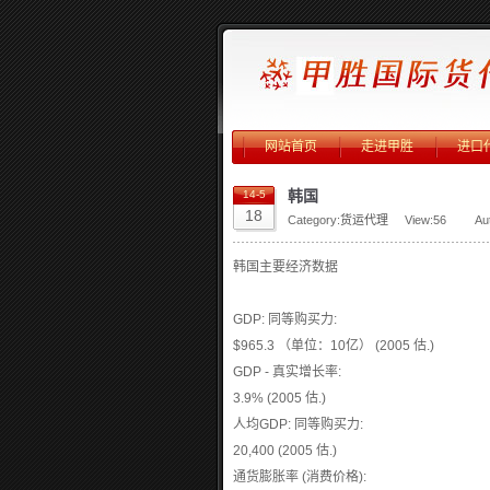
网站首页
走进甲胜
进口
韩国
14-5
18
Category:
货运代理
View:
56
Au
韩国主要经济数据
GDP: 同等购买力:
$965.3 （单位：10亿） (2005 估.)
GDP - 真实增长率:
3.9% (2005 估.)
人均GDP: 同等购买力:
20,400 (2005 估.)
通货膨胀率 (消费价格):