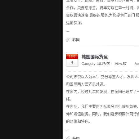
本着安全、优质、高效、奉献的经营宗旨，
合作，只要您愿意，君丰可以在第一时间，
会以最快速度,最好的服务,为您提供门到门 
运输参谋。
...
韩国
韩国国际货运
13-3
4
Category:
出口报关
View:
57
Au
公司推崇以人为本”，充分尊重人才，发挥
和国际两方面齐头并进。
在国内，经过几年的发展，在全国已建立了
络。
在国际，我们主要同国际著名同行佐川急便、dh
伸和增值服务。同时，我们逐步和国外同行
的网络和特色。
...
韩国