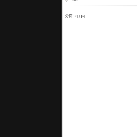
分页:
[«]
1
[»]