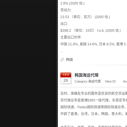
2.8% (2005 估.)
劳动力:
23.53 （单位：百万） (2005 估.)
出口:
$288.2 （单位：10亿） f.o.b. (2005 估.)
主要出口伙伴:
中国 21.8%, 美国 14.6%, 日本 8.5%, 香港 5.
...
韩国
韩国海运代理
13-4
26
Category:
海运代理
View:
32
Au
及时、准确及专业的服务是优良的航空货运
货代理业务是香港EMS一级代理，东南亚专线
国际快递、Fedex国际快递等国际快递业
开辟了香港，台湾，日本，韩国，意大利，