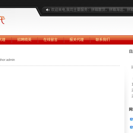
欢迎来电,我司主要服务：拼箱散货、拼箱海运、拼
代理
招聘精英
在线留言
报关代理
联系我们
日
thor:admin
S
网