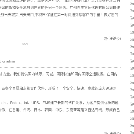
提供优惠和合理的运价，维护客户利益。与国内外各行业广泛开展多种形式的
将您的货物安全地放到世界的任何一个角落。广州君丰货运代理有限公司快递
服务当天取货,当天出口,不积压,保证在第一时间送到您客户的手里！做好您的
评论(0)
thor:admin
人才力量。我们提供国内城际，同城，国际快递和国内国际空运服务。在国内
一百多个直属站点和合作伙伴，形成了一个安全、快速、高效的庞大速递网
l、Fedex、tnt、UPS、EMS建立长期的伙伴关系，为客户提供优质的延
合作，在香港、台湾、日本、韩国、中东、东南亚等建立直达专线，形成自己
评论(0)