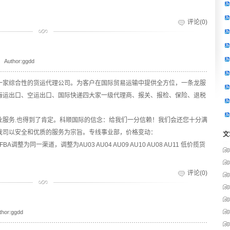
评论(0)
Author:ggdd
一家综合性的货运代理公司。为客户在国际贸易运输中提供全方位，一条龙服
海运出口、空运出口、国际快递四大家一级代理商、报关、报检、保险、退税
业服务.也得到了肯定。科顺国际的信念：给我们一分信赖！我们会还您十分满
我司以安全和优质的服务为宗旨。专线事业部，价格变动：
文
A调整为同一渠道，调整为AU03 AU04 AU09 AU10 AU08 AU11 低价揽货
评论(0)
thor:ggdd