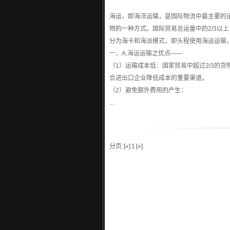
海运，即海洋运输，是国际物流中最主要的
物的一种方式。国际贸易总运量中的2/3以
分为海卡和海派模式，即头程使用海运运输
一、A.海运运输之优点——
（1）运输成本低：国家贸易中超过2/3的
合进出口企业降低成本的重要渠道。
（2）避免额外费用的产生：
...
分页:
[«]
1
[»]