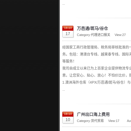
...
万邑通/斑马/谷仓
18-10
17
Category:
代理进口报关
View:
27
经国家工商行政管理局、税务局审核批准的
务。包括：港澳台专线、越柬泰专线、国际
等服务！
我司自成立以来已为上百家企业提供物流专
意。让您安心、贴心、放心！不怕价比价，
1.澳洲海外仓库（4PX/万邑通/斑马/谷仓）与FB
...
广州出口海上费用
18-10
10
Category:
货代贸易
View:
17
Au