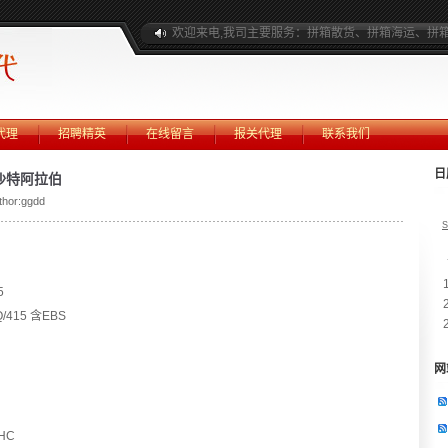
欢迎来电,我司主要服务：拼箱散货、拼箱海运、拼
代理
招聘精英
在线留言
报关代理
联系我们
日
沙特阿拉伯
thor:ggdd
S
5
415 含EBS
网
HC